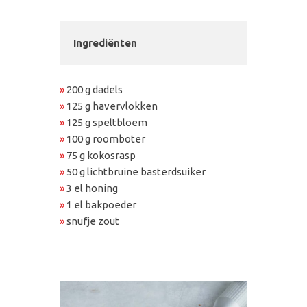
Ingrediënten
»
200 g dadels
»
125 g havervlokken
»
125 g speltbloem
»
100 g roomboter
»
75 g kokosrasp
»
50 g lichtbruine basterdsuiker
»
3 el honing
»
1 el bakpoeder
»
snufje zout