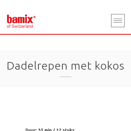
Skip
to
content
Dadelrepen met kokos
Duur: 35 min / 12 stuks