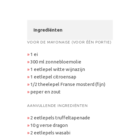
Ingrediënten
VOOR DE MAYONAISE (VOOR ÉÉN PORTIE)
»
1 ei
»
300 ml zonnebloemolie
»
1 eetlepel witte wijnazijn
»
1 eetlepel citroensap
»
1/2 theelepel Franse mosterd (fijn)
»
peper en zout
AANVULLENDE INGREDIËNTEN
»
2 eetlepels truffeltapenade
»
10 g verse dragon
»
2 eetlepels wasabi