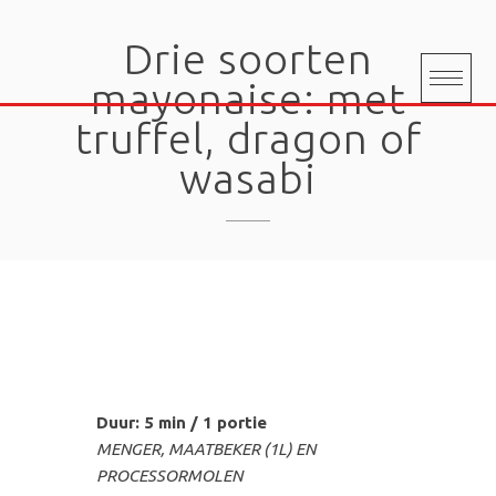
Skip
to
Drie soorten
content
mayonaise: met
truffel, dragon of
wasabi
Duur: 5 min / 1 portie
MENGER, MAATBEKER (1L) EN
PROCESSORMOLEN