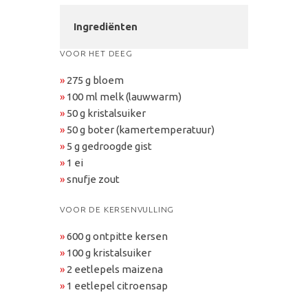
Ingrediënten
VOOR HET DEEG
»
275 g bloem
»
100 ml melk (lauwwarm)
»
50 g kristalsuiker
»
50 g boter (kamertemperatuur)
»
5 g gedroogde gist
»
1 ei
»
snufje zout
VOOR DE KERSENVULLING
»
600 g ontpitte kersen
»
100 g kristalsuiker
»
2 eetlepels maizena
»
1 eetlepel citroensap