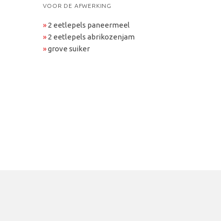
VOOR DE AFWERKING
»
2 eetlepels paneermeel
»
2 eetlepels abrikozenjam
»
grove suiker