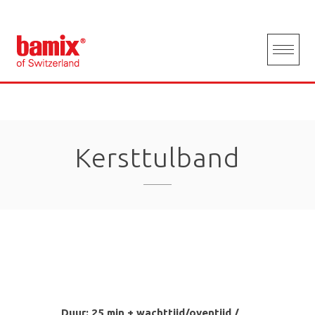
Skip
to
content
Kersttulband
Duur: 25 min + wachttijd/oventijd /