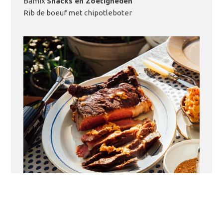
Bamix
Snacks en Zoetigheden
LEES MEER
Rib de boeuf met chipotleboter
LEES MEER