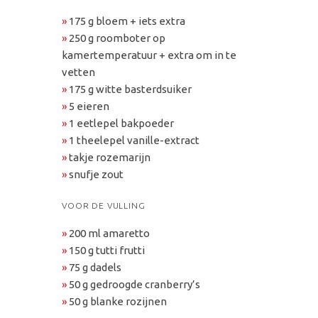
»
175 g bloem + iets extra
»
250 g roomboter op
kamertemperatuur + extra om in te
vetten
»
175 g witte basterdsuiker
»
5 eieren
»
1 eetlepel bakpoeder
»
1 theelepel vanille-extract
»
takje rozemarijn
»
snufje zout
VOOR DE VULLING
»
200 ml amaretto
»
150 g tutti frutti
»
75 g dadels
»
50 g gedroogde cranberry’s
»
50 g blanke rozijnen