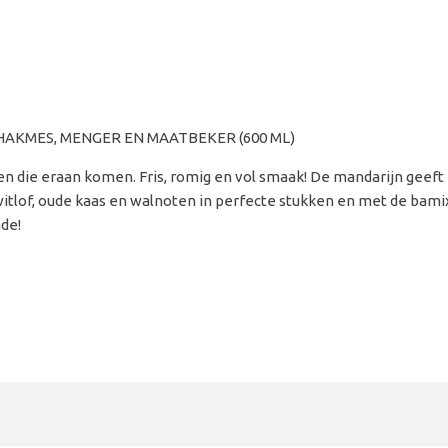
 HAKMES, MENGER EN MAATBEKER (600 ML)
n die eraan komen. Fris, romig en vol smaak! De mandarijn geeft e
j, witlof, oude kaas en walnoten in perfecte stukken en met de b
de!