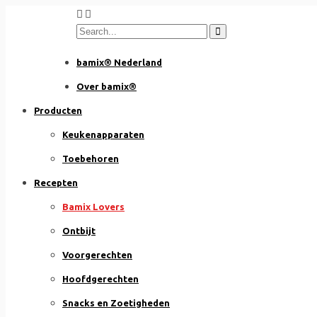
Skip
to
content
bamix® Nederland
Over bamix®
Producten
Keukenapparaten
Toebehoren
Recepten
Bamix Lovers
Ontbijt
Voorgerechten
Hoofdgerechten
Snacks en Zoetigheden