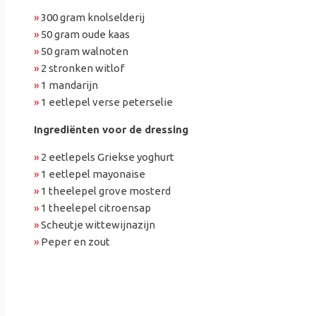
»
300 gram knolselderij
»
50 gram oude kaas
»
50 gram walnoten
»
2 stronken witlof
»
1 mandarijn
»
1 eetlepel verse peterselie
Ingrediënten voor de dressing
»
2 eetlepels Griekse yoghurt
»
1 eetlepel mayonaise
»
1 theelepel grove mosterd
»
1 theelepel citroensap
»
Scheutje wittewijnazijn
»
Peper en zout