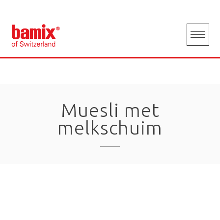
Skip
to
content
Muesli met
melkschuim