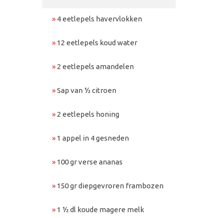
»
4 eetlepels havervlokken
»
12 eetlepels koud water
»
2 eetlepels amandelen
»
Sap van ½ citroen
»
2 eetlepels honing
»
1 appel in 4 gesneden
»
100 gr verse ananas
»
150 gr diepgevroren frambozen
»
1 ½ dl koude magere melk