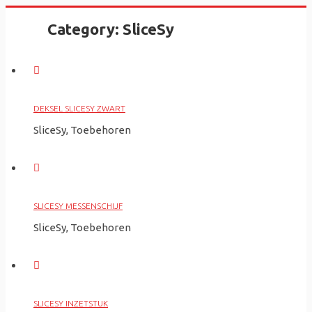
Skip
Category:
SliceSy
to
content
DEKSEL SLICESY ZWART
SliceSy, Toebehoren
SLICESY MESSENSCHIJF
SliceSy, Toebehoren
SLICESY INZETSTUK