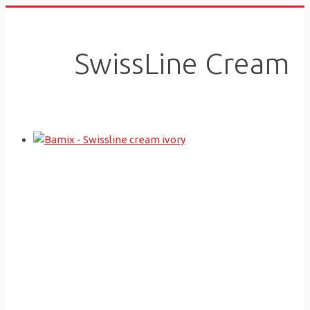
Skip
to
content
SwissLine Cream