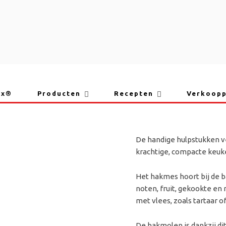
ix®
Producten
Recepten
Verkoop
Bamix
HAKMES HAKMO
De handige hulpstukken v
krachtige, compacte keuken
Het hakmes hoort bij de 
noten, fruit, gekookte e
met vlees, zoals tartaar o
De hakmolen is dankzij d