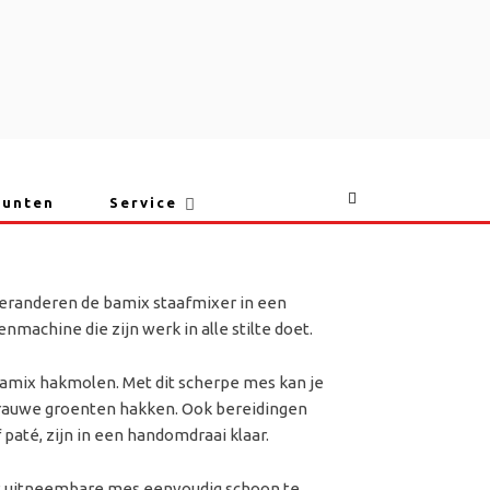
punten
Service
LEN
eranderen de bamix staafmixer in een
machine die zijn werk in alle stilte doet.
bamix hakmolen. Met dit scherpe mes kan je
n rauwe groenten hakken. Ook bereidingen
f paté, zijn in een handomdraai klaar.
it uitneembare mes eenvoudig schoon te