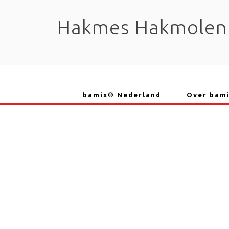
Skip
to
Hakmes Hakmolen
content
bamix® Nederland
Over bam