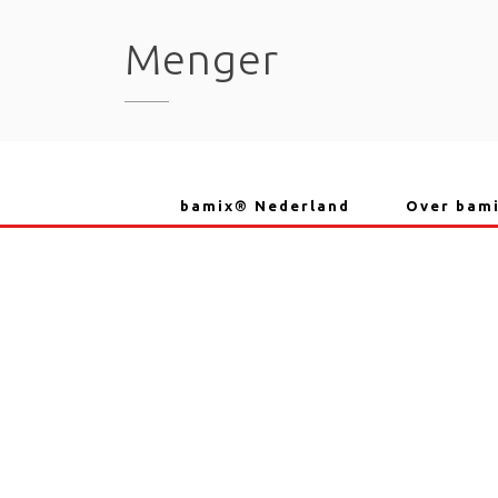
Skip
to
Menger
content
bamix® Nederland
Over bam