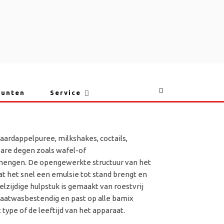
punten
Service
ardappelpuree, milkshakes, coctails,
bare degen zoals wafel-of
engen. De opengewerkte structuur van het
at het snel een emulsie tot stand brengt en
elzijdige hulpstuk is gemaakt van roestvrij
s vaatwasbestendig en past op alle bamix
type of de leeftijd van het apparaat.