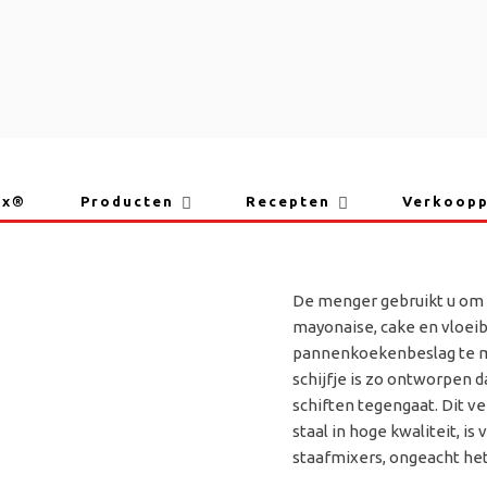
ix®
Producten
Recepten
Verkoop
bamix
MENGER
De menger gebruikt u om a
mayonaise, cake en vloei
pannenkoekenbeslag te m
schijfje is zo ontworpen d
schiften tegengaat. Dit ve
staal in hoge kwaliteit, i
staafmixers, ongeacht het 