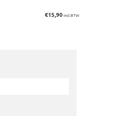
€15,90
incl.BTW