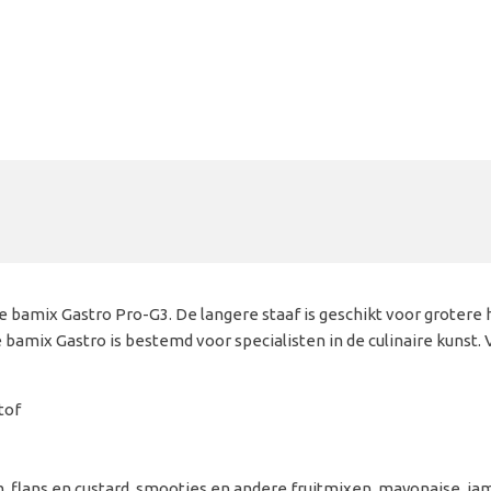
de bamix Gastro Pro-G3. De langere staaf is geschikt voor grotere
mix Gastro is bestemd voor specialisten in de culinaire kunst. V
tof
m, flans en custard, smooties en andere fruitmixen, mayonaise, ja