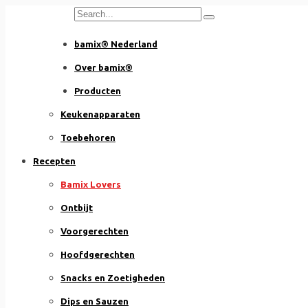
Skip
to
bamix® Nederland
content
Over bamix®
Producten
Keukenapparaten
Toebehoren
Recepten
Bamix Lovers
Ontbijt
Voorgerechten
Hoofdgerechten
Snacks en Zoetigheden
Dips en Sauzen