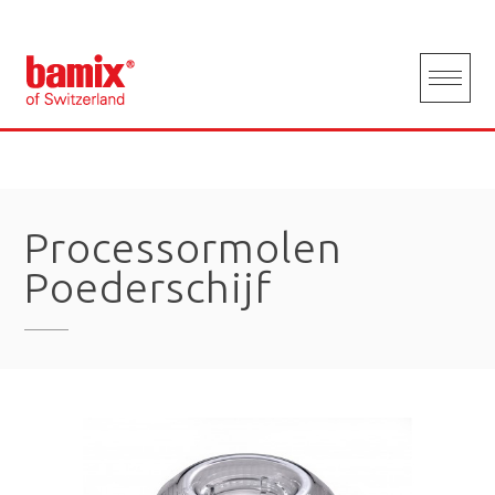
Skip
to
content
Processormolen
Poederschijf