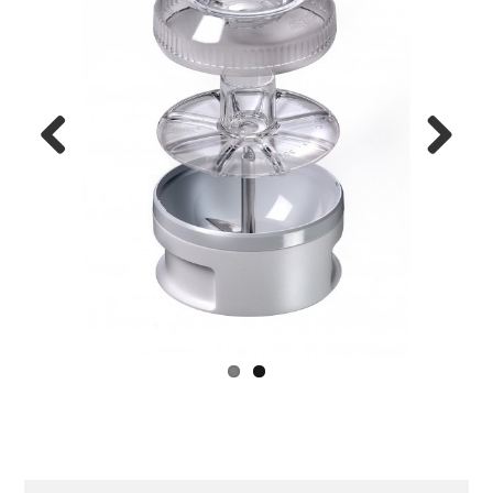
Previ
Next
ous