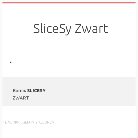
Skip
to
content
SliceSy Zwart
Bamix
SLICESY
ZWART
TE VERKRIJGEN IN 2 KLEUREN: