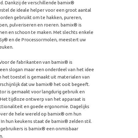
d. Dankzij de verschillende bamix®
stel de ideale helper voor een groot aantal
worden gebruikt om te hakken, pureren,
en, pulveriseren en roeren. bamix® is
enen en schoon te maken. Met slechts enkele
ceSy® en de Processor­molen, meestert uw
keuken.
Voor de fabrikanten van bamix® is
 een slogan maar een onderdeel van het idee
n het toestel is gemaakt uit materialen van
arschijnlijk dat uw bamix® het ooit begeeft.
or is gemaakt voor langdurig gebruik en
 Het tijdloze ontwerp van het apparaat is
c­tionaliteit en goede ergonomie. Dagelijks
over de hele wereld op bamix® om hun
 In hun keukens staat de bamix® zelden stil.
 gebruikers is bamix® een onmisbaar
n.