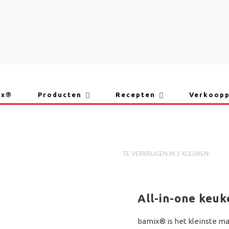
ix®
Producten
Recepten
Verkoop
Bamix
SUPERBOX
ROOD
TE VERKRIJGEN IN 3 KLEUREN:
All-in-one keu
bamix® is het kleinste ma