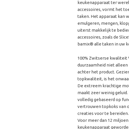
keukenappa­raat ter werel
accessoires, vormt het toe
taken. Het apparaat kan 
emulgeren, mengen, klopp
uiterst makkelijk te bedi
accessoires, zoals de Sli
bamix® alle taken in uw 
100% Zwitserse kwaliteit 
duurzaamheid niet alleen
achter het product. Gezie
topkwaliteit, is het on­wa
De extreem krachtige mot
maakt zeer weinig geluid.
volledig gebaseerd op fun
vertrouwen topkoks van 
creaties voor te bereiden.
Voor meer dan 12 miljoen
keukenapparaat geworde