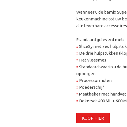
Wanneer u de bamix Superb
keukenmachine tot uw bes
alle leverbare accessoire
Standaard geleverd met:
»
SliceSy met zes hulpstu
»
De drie hulpstukken (kl
»
Het vleesmes
»
Standaard waarin u de h
opbergen
»
Processormolen
»
Poederschijf
»
Maatbeker met handvat 
»
Bekerset 400 ML + 600 M
KOOP HIER