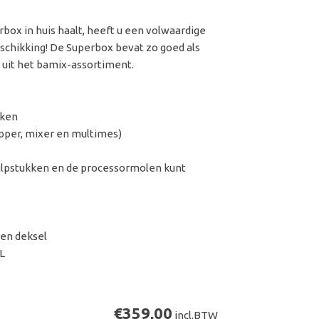
ox in huis haalt, heeft u een volwaardige
chikking! De Superbox bevat zo goed als
s uit het bamix-assortiment.
kken
opper, mixer en multimes)
ulpstukken en de processormolen kunt
en deksel
L
€359,00
incl.BTW