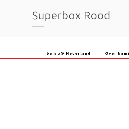
Skip
to
Superbox Rood
content
bamix® Nederland
Over bam