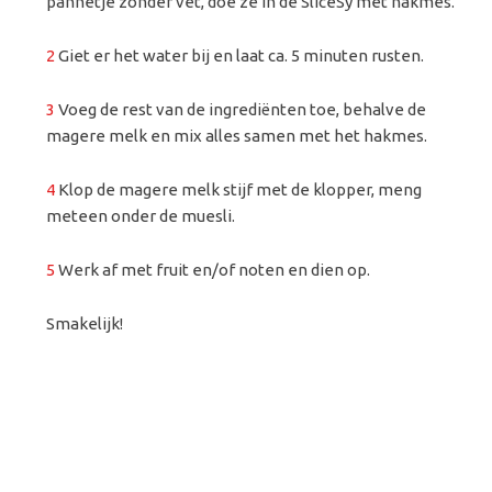
pannetje zonder vet, doe ze in de SliceSy met hakmes.
2
Giet er het water bij en laat ca. 5 minuten rusten.
3
Voeg de rest van de ingrediënten toe, behalve de
magere melk en mix alles samen met het hakmes.
4
Klop de magere melk stijf met de klopper, meng
meteen onder de muesli.
5
Werk af met fruit en/of noten en dien op.
Smakelijk!