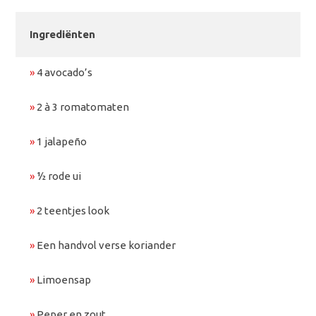
Ingrediënten
»
4 avocado’s
»
2 à 3 romatomaten
»
1 jalapeño
»
½ rode ui
»
2 teentjes look
»
Een handvol verse koriander
»
Limoensap
»
Peper en zout