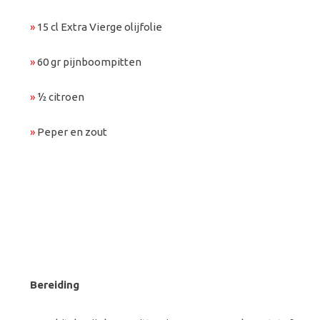
»
15 cl Extra Vierge olijfolie
»
60 gr pijnboompitten
»
½ citroen
»
Peper en zout
Bereiding