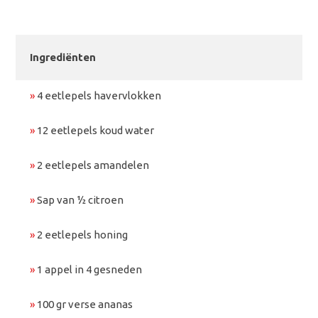
Ingrediënten
»
4 eetlepels havervlokken
»
12 eetlepels koud water
»
2 eetlepels amandelen
»
Sap van ½ citroen
»
2 eetlepels honing
»
1 appel in 4 gesneden
»
100 gr verse ananas