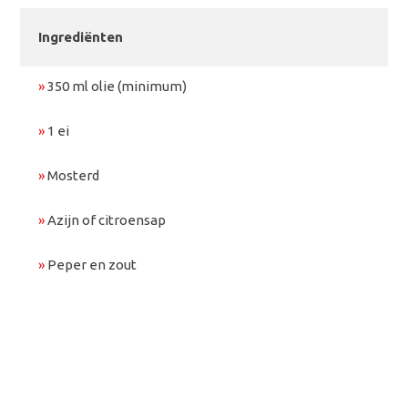
Ingrediënten
»
350 ml olie (minimum)
»
1 ei
»
Mosterd
»
Azijn of citroensap
»
Peper en zout