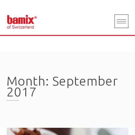
Skip
to
content
Month:
September
2017