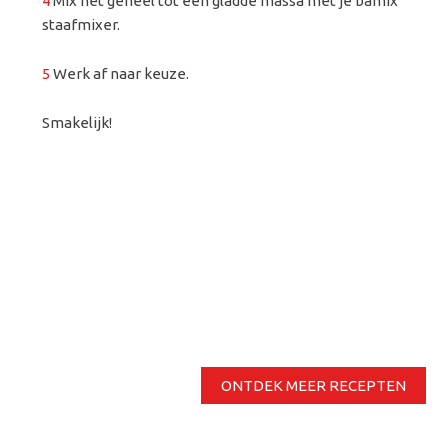
4
Mix het geheel tot een gladde massa met je bamix
staafmixer.
5
Werk af naar keuze.
Smakelijk!
ONTDEK MEER RECEPTEN