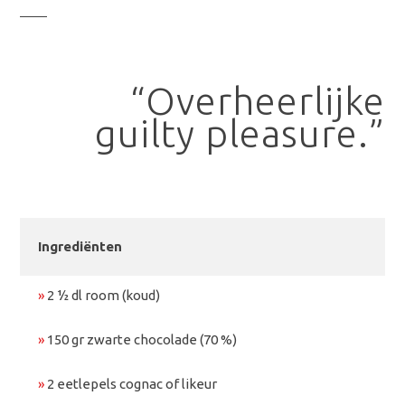
“Overheerlijke
guilty pleasure.”
Ingrediënten
»
2 ½ dl room (koud)
»
150 gr zwarte chocolade (70 %)
»
2 eetlepels cognac of likeur