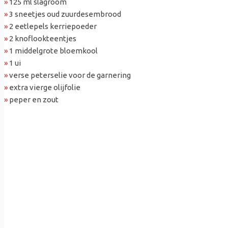
»
125 ml slagroom
»
3 sneetjes oud zuurdesembrood
»
2 eetlepels kerriepoeder
»
2 knoflookteentjes
»
1 middelgrote bloemkool
»
1 ui
»
verse peterselie voor de garnering
»
extra vierge olijfolie
»
peper en zout