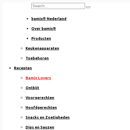
Skip
to
bamix® Nederland
content
Over bamix®
Producten
Keukenapparaten
Toebehoren
Recepten
Bamix Lovers
Ontbijt
Voorgerechten
Hoofdgerechten
Snacks en Zoetigheden
Dips en Sauzen