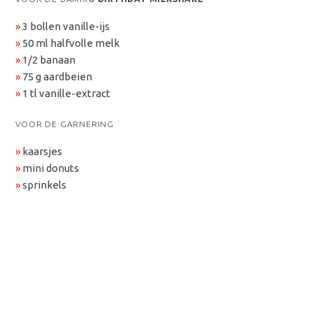
»
3 bollen vanille-ijs
»
50 ml halfvolle melk
»
1/2 banaan
»
75 g aardbeien
»
1 tl vanille-extract
VOOR DE GARNERING
»
kaarsjes
»
mini donuts
»
sprinkels