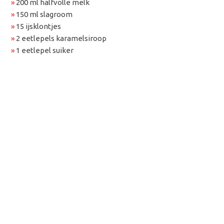
»
200 ml halfvolle melk
»
150 ml slagroom
»
15 ijsklontjes
»
2 eetlepels karamelsiroop
»
1 eetlepel suiker