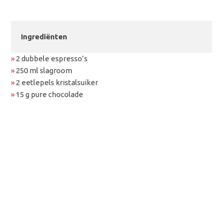
Ingrediënten
»
2 dubbele espresso’s
»
250 ml slagroom
»
2 eetlepels kristalsuiker
»
15 g pure chocolade