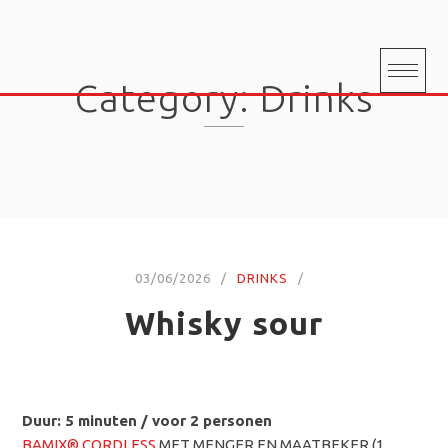
Skip
to
content
Category:
Drinks
03/06/2026
DRINKS
Whisky sour
Duur: 5 minuten / voor 2 personen
BAMIX® CORDLESS
MET MENGER EN MAATBEKER (1