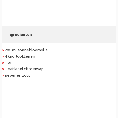
Ingrediënten
»
200 ml zonnebloemolie
»
4 knoflooktenen
»
1 ei
»
1 eetlepel citroensap
»
peper en zout