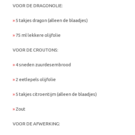
VOOR DE DRAGONOLIE:
»
5 takjes dragon (alleen de blaadjes)
»
75 ml lekkere olijfolie
VOOR DE CROUTONS:
»
4 sneden zuurdesembrood
»
2 eetlepels olijfolie
»
5 takjes citroentijm (alleen de blaadjes)
»
Zout
VOOR DE AFWERKING: