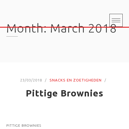
Skip
to
content
Month:
March 2018
23/03/2018
SNACKS EN ZOETIGHEDEN
Pittige Brownies
PITTIGE BROWNIES