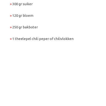
»
300 gr suiker
»
120 gr bloem
»
250 gr bakboter
»
1 theelepel chili peper of chilivlokken