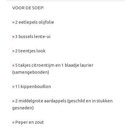
VOOR DE SOEP:
»
2 eetlepels olijfolie
»
3 bussels lente-ui
»
2 teentjes look
»
5 takjes citroentijm en 1 blaadje laurier
(samengebonden)
»
1 l kippenbouillon
»
2 middelgrote aardappels (geschild en in stukken
gesneden)
»
Peper en zout