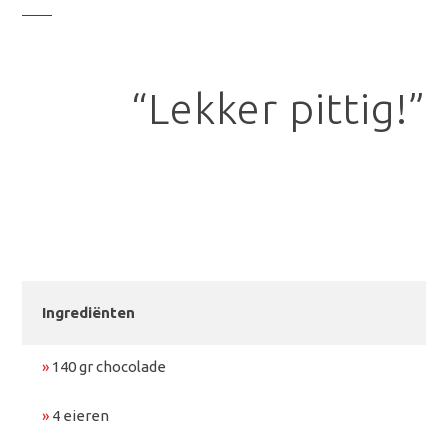
“Lekker pittig!”
Ingrediënten
»
140 gr chocolade
»
4 eieren