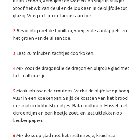
uitjes schoon, verwijder de wortels en snijd in stukjes.
Stoof het wit van de ui en de look aan in de olijfolie tot
glazig. Voeg er tijm en laurier aan toe.
2
Bevochtig met de bouillon, voeg er de aardappels en
het groen van de ui aan toe.
3
Laat 20 minuten zachtjes doorkoken.
4
Mix voor de dragonolie de dragon en olijfolie glad met
het multimesje.
5
Maak intussen de croutons. Verhit de olijfolie op hoog
vuur in een koekenpan. Snijd de korsten van het brood
en snijd in dobbelsteentjes. Bak goudbruin. Hussel met
citroentijm en een beetje zout, en laat uitlekken op
keukenpapier.
6
Mix de soep glad met het multimesje, kruid naar