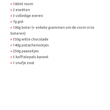
»
100ml room
»
2 eiwitten
»
3 volledige eieren
»
7g gist
»
100g boter (+ enkele grammen om de vorm in te
boteren)
»
350g witte chocolade
»
140g pistachenootjes
»
250g paaseitjes
»
3 koffielepels kaneel
»
1 snufje zout