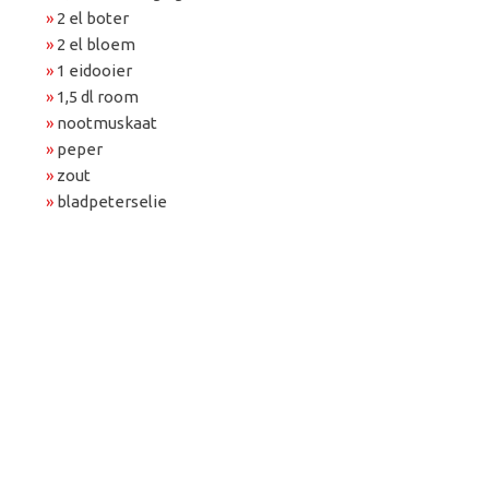
»
2 el boter
»
2 el bloem
»
1 eidooier
»
1,5 dl room
»
nootmuskaat
»
peper
»
zout
»
bladpeterselie