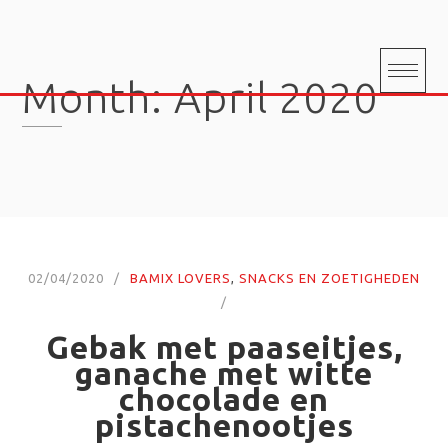
Skip
to
content
Month:
April 2020
02/04/2020
BAMIX LOVERS
,
SNACKS EN ZOETIGHEDEN
Gebak met paaseitjes,
ganache met witte
chocolade en
pistachenootjes