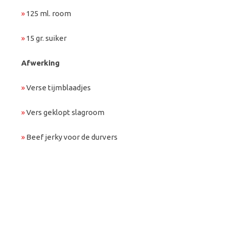
»
125 ml. room
»
15 gr. suiker
Afwerking
»
Verse tijmblaadjes
»
Vers geklopt slagroom
»
Beef jerky voor de durvers