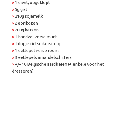
»
1 eiwit, opgeklopt
»
5g gist
»
210g sojamelk
»
2 abrikozen
»
200g kersen
»
1 handvol verse munt
»
1 dopje rietsuikersiroop
»
1 eetlepel verse room
»
3 eetlepels amandelschilfers
»
+/- 10 Belgische aardbeien (+ enkele voor het
dresseren)