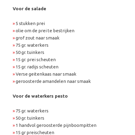
Voor de salade
»
5 stukken prei
»
olie om de prei te bestrijken
»
grof zout naar smaak
»
75 gr. waterkers
»
50 gr. tuinkers
»
15 gr. prei scheuten
»
15 gr. radijs scheuten
»
Verse geitenkaas naar smaak
»
geroosterde amandelen naar smaak
Voor de waterkers pesto
»
75 gr. waterkers
»
50 gr. tuinkers
»
1 handvol geroosterde pijnboompitten
»
15 gr preischeuten