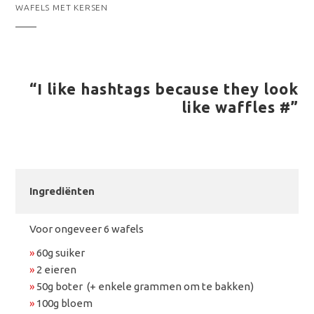
WAFELS MET KERSEN
“I like hashtags because they look
like waffles #”
Ingrediënten
Voor ongeveer 6 wafels
»
60g suiker
»
2 eieren
»
50g boter (+ enkele grammen om te bakken)
»
100g bloem