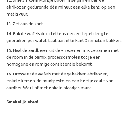
Smelt 1 klein klontje boter in de pan en bak de
abrikozen gedurende één minuut aan elke kant, op een
matig vuur.
Zet aan de kant.
Bak de wafels door telkens een eetlepel deeg te
gebruiken per wafel. Laat aan elke kant 3 minuten bakken.
Haal de aardbeien uit de vriezer en mix ze samen met
de room in de bamix processormolen tot je een
homogene en romige consistentie bekomt.
Dresseer de wafels met de gebakken abrikozen,
enkele kersen, de muntpesto en een beetje coulis van
aardbei. Werk af met enkele blaadjes munt.
Smakelijk eten!