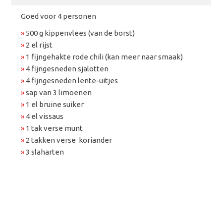
Goed voor 4 personen
»
500 g kippenvlees (van de borst)
»
2 el rijst
»
1 fijngehakte rode chili (kan meer naar smaak)
»
4 fijngesneden sjalotten
»
4 fijngesneden lente-uitjes
»
sap van 3 limoenen
»
1 el bruine suiker
»
4 el vissaus
»
1 tak verse munt
»
2 takken verse koriander
»
3 slaharten