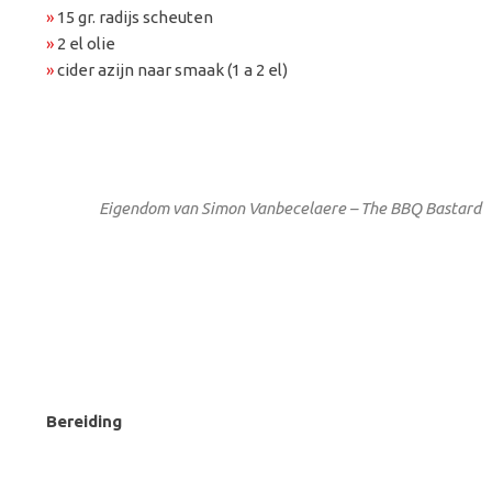
»
15 gr. radijs scheuten
»
2 el olie
»
cider azijn naar smaak (1 a 2 el)
Eigendom van Simon Vanbecelaere – The BBQ Bastard
Bereiding