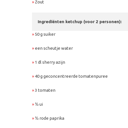
»
Zout
Ingrediënten ketchup (voor 2 personen):
»
50 g suiker
»
een scheutje water
»
1 dl sherry azijn
»
40 g geconcentreerde tomatenpuree
»
3 tomaten
»
½ ui
»
½ rode paprika