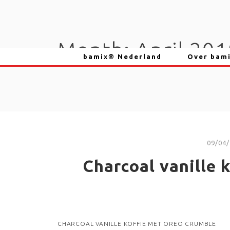
Skip
to
content
Month:
April 20
bamix® Nederland
Over bam
09/04
Charcoal vanille 
CHARCOAL VANILLE KOFFIE MET OREO CRUMBLE