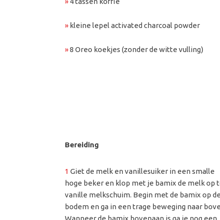
»
4 tassen koffie
»
kleine lepel activated charcoal powder
»
8 Oreo koekjes (zonder de witte vulling)
Bereiding
1
Giet de melk en vanillesuiker in een smalle
hoge beker en klop met je bamix de melk op t
vanille melkschuim. Begin met de bamix op d
bodem en ga in een trage beweging naar bove
Wanneer de bamix bovenaan is ga je nog een