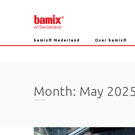
Skip
to
content
bamix® Nederland
Over bamix®
Month:
May 202