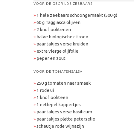
VOOR DE GEGRILDE ZEEBAARS
»
1 hele zeebaars schoongemaakt (500 g)
»
60 g Taggiasca olijven
»
2 knoflooktenen
»
halve biologische citroen
»
paar takjes verse kruiden
»
extra vierge olijfolie
»
peper en zout
VOOR DE TOMATENSALSA
»
250 g tomaten naar smaak
»
1 rode ui
»
1 knoflookteen
»
1 eetlepel kappertjes
»
paar takjes verse basilicum
»
paar takjes platte peterselie
»
scheutje rode wijnazijn