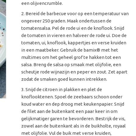
een olijvencrumble.
Bereid de barbecue voor op een temperatuur van
ongeveer 250 graden. Maak ondertussen de
tomatensalsa. Pel de rode ui en de knoflook. Snijd
de tomaten in vieren en halveer de rode ui. Doe de
tomaten, ui, knoflook, kappertjes en verse kruiden
in een maatbeker. Gebruik de bamix
® met het
multimes om het geheel grof te hakken tot een
salsa. Breng de salsa op smaak met olijfolie, een
scheutje rode wijnazijn en peper en zout. Zet apart
zodat de smaken goed kunnen intrekken.
Snijd de citroen in plakken en plet de
knoflooktenen. Spoel de zeebaars schoon onder
koud water en dep droog met keukenpapier. Snijd
de filet aan de buitenkant een paar keer in om
gelijkmatiger garen te bevorderen. Bestrijk de vis,
zowel aan de buitenkant als in de buikholte, royaal
met olijfolie. Vul de buik met verse kruiden,