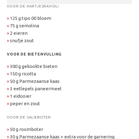
VOOR DE HARTJESRAVIOLI
»
125 g tipo 00 bloem
»
75 g semolina
»
2 eieren
»
snufje zout
VOOR DE BIETENVULLING
»
300 g gekookte bieten
»
150 g ricotta
»
50 g Parmezaanse kaas
»
3 eetlepels paneermeel
»
1 eidooier
»
peper en zout
VOOR DE SALIEBOTER
»
50 g roomboter
»
30 g Parmezaanse kaas + extra voor de garnering