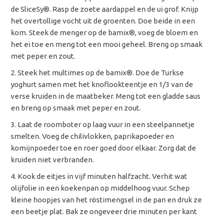
de SliceSy
®. Rasp de zoete aardappel en de ui grof. Knijp
het overtollige vocht uit de groenten. Doe beide in een
kom. Steek de menger op de bamix®, voeg de bloem en
het ei toe en meng tot een mooi geheel. Breng op smaak
met peper en zout.
Steek het multimes op de bamix
®. Doe de Turkse
yoghurt samen met het knoflookteentje en 1/3 van de
verse kruiden in de maatbeker. Meng tot een gladde saus
en breng op smaak met peper en zout.
Laat de roomboter op laag vuur in een steelpannetje
smelten. Voeg de chilivlokken, paprikapoeder en
komijnpoeder toe en roer goed door elkaar. Zorg dat de
kruiden niet verbranden.
Kook de eitjes in vijf minuten halfzacht. Verhit wat
olijfolie in een koekenpan op middelhoog vuur. Schep
kleine hoopjes van het röstimengsel in de pan en druk ze
een beetje plat. Bak ze ongeveer drie minuten per kant