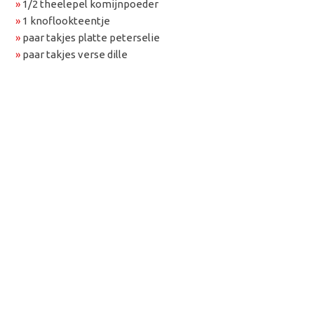
»
1/2 theelepel komijnpoeder
»
1 knoflookteentje
»
paar takjes platte peterselie
»
paar takjes verse dille