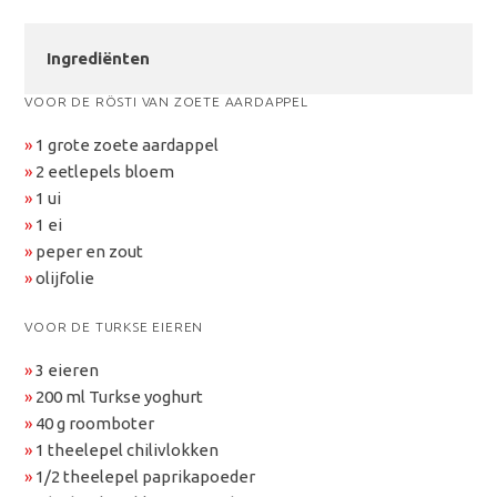
Ingrediënten
VOOR DE RÖSTI VAN ZOETE AARDAPPEL
»
1 grote zoete aardappel
»
2 eetlepels bloem
»
1 ui
»
1 ei
»
peper en zout
»
olijfolie
VOOR DE TURKSE EIEREN
»
3 eieren
»
200 ml Turkse yoghurt
»
40 g roomboter
»
1 theelepel chilivlokken
»
1/2 theelepel paprikapoeder