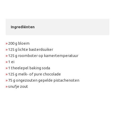
Ingrediënten
»
200 g bloem
»
125 g lichte basterdsuiker
»
125 g roomboter op kamertemperatuur
»
1 ei
»
1 theelepel baking soda
»
125 g melk- of pure chocolade
»
75 g ongezouten gepelde pistachenoten
»
s
nufje zout