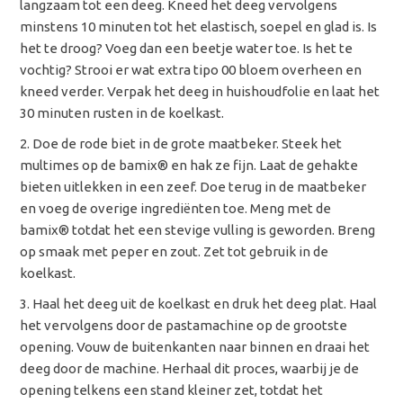
langzaam tot een deeg. Kneed het deeg vervolgens
minstens 10 minuten tot het elastisch, soepel en glad is. Is
het te droog? Voeg dan een beetje water toe. Is het te
vochtig? Strooi er wat extra tipo 00 bloem overheen en
kneed verder. Verpak het deeg in huishoudfolie en laat het
30 minuten rusten in de koelkast.
Doe de rode biet in de grote maatbeker. Steek het
multimes op de bamix
® en hak ze fijn. Laat de gehakte
bieten uitlekken in een zeef. Doe terug in de maatbeker
en voeg de overige ingrediënten toe. Meng met de
bamix® totdat het een stevige vulling is geworden. Breng
op smaak met peper en zout. Zet tot gebruik in de
koelkast.
Haal het deeg uit de koelkast en druk het deeg plat. Haal
het vervolgens door de pastamachine op de grootste
opening. Vouw de buitenkanten naar binnen en draai het
deeg door de machine. Herhaal dit proces, waarbij je de
opening telkens een stand kleiner zet, totdat het