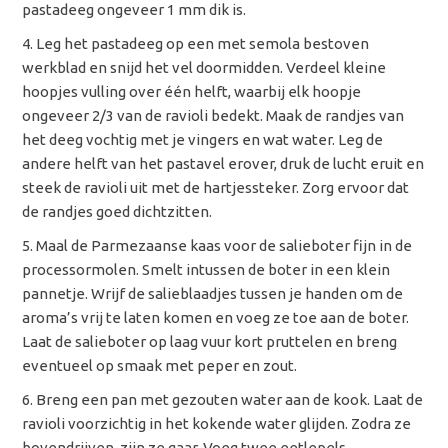
pastadeeg ongeveer 1 mm dik is.
Leg het pastadeeg op een met semola bestoven
werkblad en snijd het vel doormidden. Verdeel kleine
hoopjes vulling over één helft, waarbij elk hoopje
ongeveer 2/3 van de ravioli bedekt. Maak de randjes van
het deeg vochtig met je vingers en wat water. Leg de
andere helft van het pastavel erover, druk de lucht eruit en
steek de ravioli uit met de hartjessteker. Zorg ervoor dat
de randjes goed dichtzitten.
Maal de Parmezaanse kaas voor de salieboter fijn in de
processormolen. Smelt intussen de boter in een klein
pannetje. Wrijf de salieblaadjes tussen je handen om de
aroma’s vrij te laten komen en voeg ze toe aan de boter.
Laat de salieboter op laag vuur kort pruttelen en breng
eventueel op smaak met peper en zout.
Breng een pan met gezouten water aan de kook. Laat de
ravioli voorzichtig in het kokende water glijden. Zodra ze
bovendrijven, zijn ze gaar. Voeg twee eetlepels