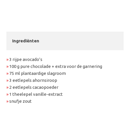
Ingrediënten
»
3 rijpe avocado’s
»
100 g pure chocolade + extra voor de garnering
»
75 ml plantaardige slagroom
»
3 eetlepels ahornsiroop
»
2 eetlepels cacaopoeder
»
1 theelepel vanille-extract
»
snufje zout