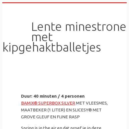
Skip
to
content
Lente minestrone
met
kipgehaktballetjes
Duur: 40 minuten / 4 personen
BAMIX® SUPERBOX SILVER
MET VLEESMES,
MAATBEKER (1 LITER) EN SLICESY® MET
GROVE GLEUF EN FIJNE RASP
Spring is in the air en dat proef je in deze