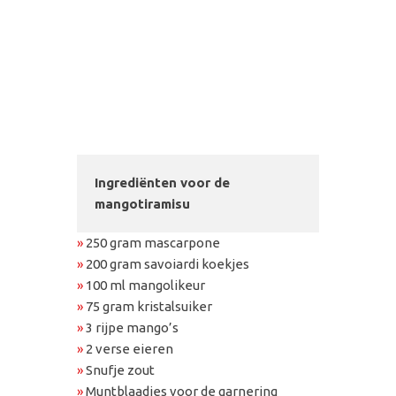
Ingrediënten voor de
mangotiramisu
»
250 gram mascarpone
»
200 gram savoiardi koekjes
»
100 ml mangolikeur
»
75 gram kristalsuiker
»
3 rijpe mango’s
»
2 verse eieren
»
Snufje zout
»
Muntblaadjes voor de garnering