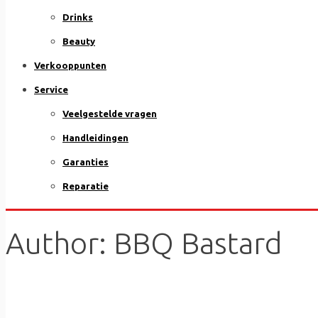
Drinks
Beauty
Verkooppunten
Service
Veelgestelde vragen
Handleidingen
Garanties
Reparatie
Author:
BBQ Bastard
"Gedeelde Passie!" Dat is de basis waaruit "The B
is bewezen dat het delen van leuke momenten en j