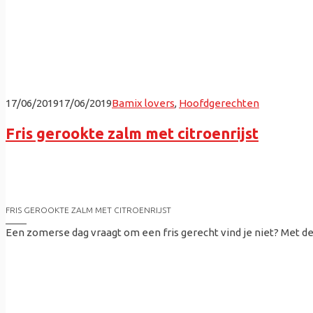
combineer ik mijn passie voor fotografie en koke
mooi meegenomen. Het werkt op zijn beurt terug i
samenwerkingen. Met de kwaliteit van bamix kan je
fijngemalen. Nu hoef ik mij enkel nog op smaak, v
17/06/2019
17/06/2019
Bamix lovers
,
Hoofdgerechten
Fris gerookte zalm met citroenrijst
FRIS GEROOKTE ZALM MET CITROENRIJST
Een zomerse dag vraagt om een fris gerecht vind je niet? Met dez