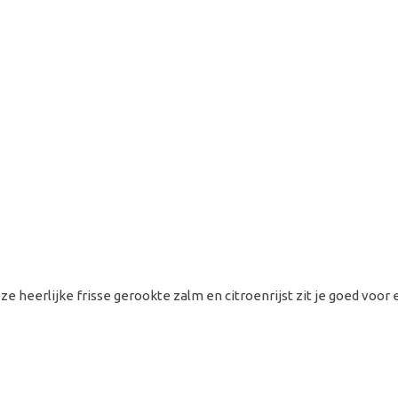
n op vuur. Als ik hierdoor mensen kan inspireren o
nspirerend en geeft energie om nieuwe dingen te 
 vlot de leukste marinades, rubs en sauzen ontwikk
uur en een gezellig samenzijn te concentreren.
e heerlijke frisse gerookte zalm en citroenrijst zit je goed voor