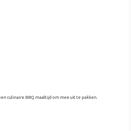
m meer te doen met hun BBQ, dan is dat natuurlijk
proberen, het leidt tot leuke contacten en
elen. Harde specerijen zijn in geen tijd
 een culinaire BBQ maaltijd om mee uit te pakken.