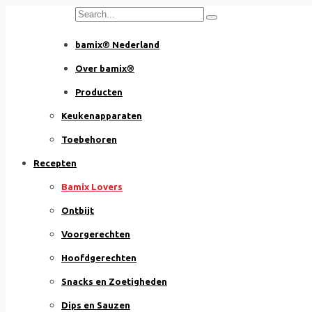
Skip
to
bamix® Nederland
content
Over bamix®
Producten
Keukenapparaten
Toebehoren
Recepten
Bamix Lovers
Ontbijt
Voorgerechten
Hoofdgerechten
Snacks en Zoetigheden
Dips en Sauzen