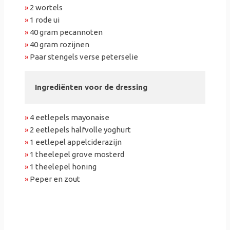
»
2 wortels
»
1 rode ui
»
40 gram pecannoten
»
40 gram rozijnen
»
Paar stengels verse peterselie
Ingrediënten voor de dressing
»
4 eetlepels mayonaise
»
2 eetlepels halfvolle yoghurt
»
1 eetlepel appelciderazijn
»
1 theelepel grove mosterd
»
1 theelepel honing
»
Peper en zout