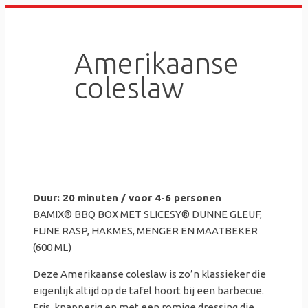
Skip
to
content
Amerikaanse
coleslaw
Duur: 20 minuten / voor 4-6 personen
BAMIX® BBQ BOX MET SLICESY® DUNNE GLEUF,
FIJNE RASP, HAKMES, MENGER EN MAATBEKER
(600 ML)
Deze Amerikaanse coleslaw is zo’n klassieker die
eigenlijk altijd op de tafel hoort bij een barbecue.
Fris, knapperig en met een romige dressing die