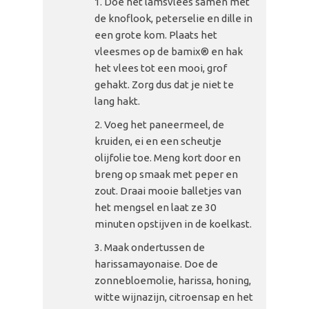
Doe het lamsvlees samen met
de knoflook, peterselie en dille in
een grote kom. Plaats het
vleesmes op de bamix® en hak
het vlees tot een mooi, grof
gehakt. Zorg dus dat je niet te
lang hakt.
Voeg het paneermeel, de
kruiden, ei en een scheutje
olijfolie toe. Meng kort door en
breng op smaak met peper en
zout. Draai mooie balletjes van
het mengsel en laat ze 30
minuten opstijven in de koelkast.
Maak ondertussen de
harissamayonaise. Doe de
zonnebloemolie, harissa, honing,
witte wijnazijn, citroensap en het