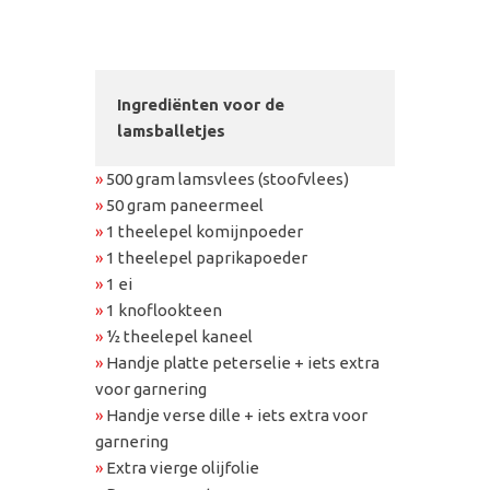
Ingrediënten voor de
lamsballetjes
»
500 gram lamsvlees (stoofvlees)
»
50 gram paneermeel
»
1 theelepel komijnpoeder
»
1 theelepel paprikapoeder
»
1 ei
»
1 knoflookteen
»
½ theelepel kaneel
»
Handje platte peterselie + iets extra
voor garnering
»
Handje verse dille + iets extra voor
garnering
»
Extra vierge olijfolie