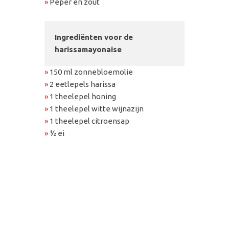
»
Peper en zout
Ingrediënten voor de
harissamayonaise
»
150 ml zonnebloemolie
»
2 eetlepels harissa
»
1 theelepel honing
»
1 theelepel witte wijnazijn
»
1 theelepel citroensap
»
½ ei