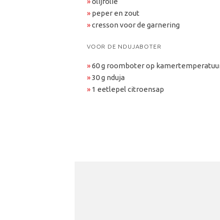
»
olijfolie
»
peper en zout
»
cresson voor de garnering
VOOR DE NDUJABOTER
»
60 g roomboter op kamertemperatuu
»
30 g nduja
»
1 eetlepel citroensap