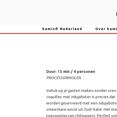
Skip
to
content
bamix® Nederland
Over bam
Duur: 15 min / 4 personen
PROCESSORMOLEN
Indruk op je gasten maken zonder uren 
coquilles met ndujaboter is precies dat:
worden geserveerd met een ndujaboter. 
smeerbare worst uit Zuid-Italië. Het st
toevoeging van chilipepers. Perfect om