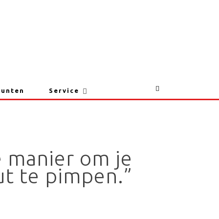
punten
Service
e manier om je
t te pimpen.”