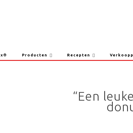
Donut glazuur
ix®
Producten
Recepten
Verkoop
“Een leuk
donu