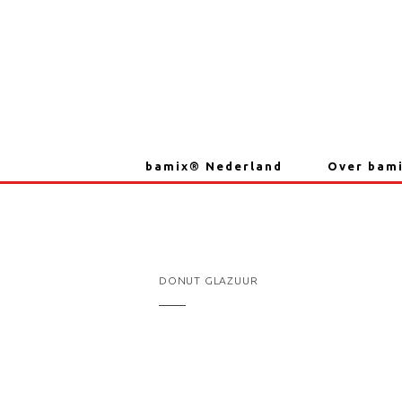
Skip
to
content
bamix® Nederland
Over bam
DONUT GLAZUUR