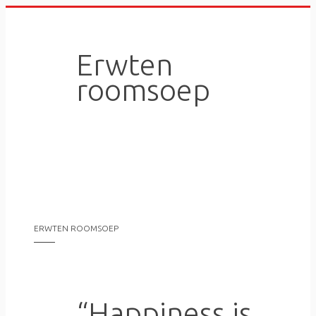
Skip
to
content
Erwten
roomsoep
ERWTEN ROOMSOEP
“Happiness is…