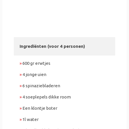
Ingrediënten (voor 4 personen)
»
600 gr erwtjes
»
4 jonge uien
»
6 spinaziebladeren
»
4 soeplepels dikke room
»
Een klontje boter
»
1l water