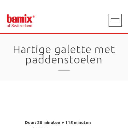
Skip
to
content
Hartige galette met
paddenstoelen
Duur: 20 minuten + 115 minuten