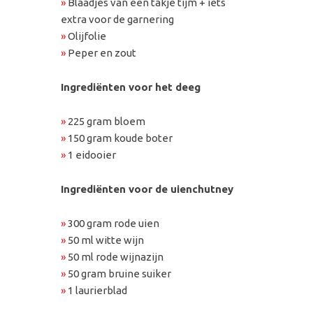
»
Blaadjes van een takje tijm + iets
extra voor de garnering
»
Olijfolie
»
Peper en zout
Ingrediënten voor het deeg
»
225 gram bloem
»
150 gram koude boter
»
1 eidooier
Ingrediënten voor de uienchutney
»
300 gram rode uien
»
50 ml witte wijn
»
50 ml rode wijnazijn
»
50 gram bruine suiker
»
1 laurierblad