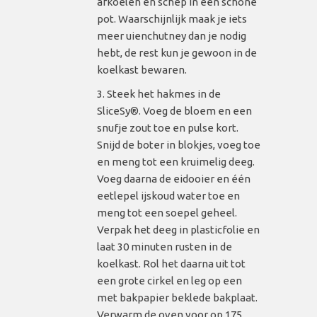
afkoelen en schep in een schone
pot. Waarschijnlijk maak je iets
meer uienchutney dan je nodig
hebt, de rest kun je gewoon in de
koelkast bewaren.
Steek het hakmes in de
SliceSy®. Voeg de bloem en een
snufje zout toe en pulse kort.
Snijd de boter in blokjes, voeg toe
en meng tot een kruimelig deeg.
Voeg daarna de eidooier en één
eetlepel ijskoud water toe en
meng tot een soepel geheel.
Verpak het deeg in plasticfolie en
laat 30 minuten rusten in de
koelkast. Rol het daarna uit tot
een grote cirkel en leg op een
met bakpapier beklede bakplaat.
Verwarm de oven voor op 175