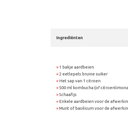
Ingrediënten
»
1 bakje aardbeien
»
2 eetlepels bruine suiker
»
Het sap van 1 citroen
»
500 ml kombucha (of citroenlimon
»
Schaafijs
»
Enkele aardbeien voor de afwerki
»
Munt of basilicum voor de afwerki