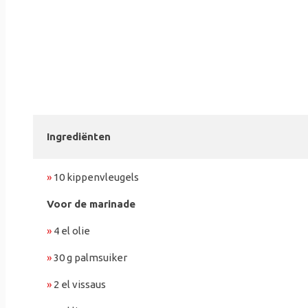
Ingrediënten
»
10 kippenvleugels
Voor de marinade
»
4 el olie
»
30 g palmsuiker
»
2 el vissaus