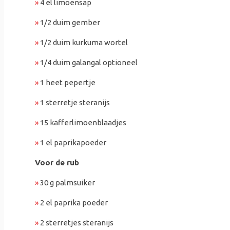
»
4 el limoensap
»
1/2 duim gember
»
1/2 duim kurkuma wortel
»
1/4 duim galangal optioneel
»
1 heet pepertje
»
1 sterretje steranijs
»
15 kafferlimoenblaadjes
»
1 el paprikapoeder
Voor de rub
»
30 g palmsuiker
»
2 el paprika poeder
»
2 sterretjes steranijs