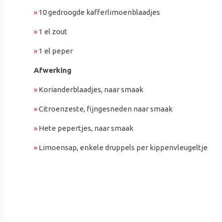
»
10 gedroogde kafferlimoenblaadjes
»
1 el zout
»
1 el peper
Afwerking
»
Korianderblaadjes, naar smaak
»
Citroenzeste, fijngesneden naar smaak
»
Hete pepertjes, naar smaak
»
Limoensap, enkele druppels per kippenvleugeltje