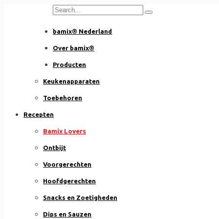
Skip
to
bamix® Nederland
content
Over bamix®
Producten
Keukenapparaten
Toebehoren
Recepten
Bamix Lovers
Ontbijt
Voorgerechten
Hoofdgerechten
Snacks en Zoetigheden
Dips en Sauzen