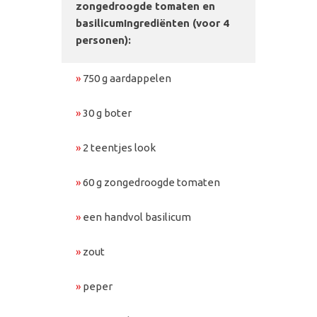
zongedroogde tomaten en
basilicum
Ingrediënten (voor 4
personen):
»
750 g aardappelen
»
30 g boter
»
2 teentjes look
»
60 g zongedroogde tomaten
»
een handvol basilicum
»
zout
»
peper