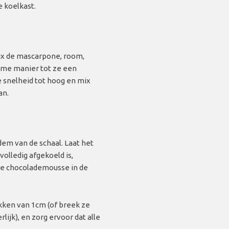
e koelkast.
ix de mascarpone, room,
ame manier tot ze een
 snelheid tot hoog en mix
an.
em van de schaal. Laat het
volledig afgekoeld is,
de chocolademousse in de
ukken van 1cm (of breek ze
lijk), en zorg ervoor dat alle