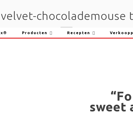
velvet-chocolademouse t
ix®
Producten
Recepten
Verkoop
“Fo
sweet 