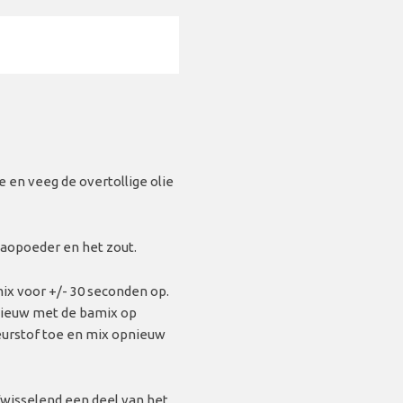
 en veeg de overtollige olie
caopoeder en het zout.
mix voor +/- 30 seconden op.
pnieuw met de bamix op
eurstof toe en mix opnieuw
fwisselend een deel van het