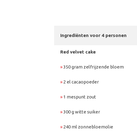
Ingrediënten voor 4 personen
Red velvet cake
»
350 gram zelfrijzende bloem
»
2 el cacaopoeder
»
1 mespunt zout
»
300 g witte suiker
»
240 ml zonnebloemolie