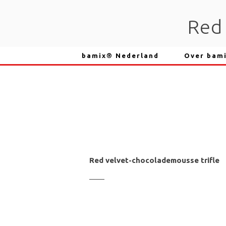
Skip
to
Red 
content
bamix® Nederland
Over bam
Red velvet
-chocolademousse trifle