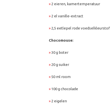
»
2 eieren, kamertemperatuur
»
2 el vanille-extract
»
2,5 eetlepel rode voedselkleurstof
Chocomouse:
»
30 g boter
»
20 g suiker
»
50 ml room
»
100 g chocolade
»
2 eigelen