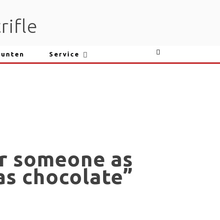
rifle
punten
Service
r someone as
as chocolate”