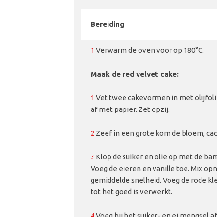
Bereiding
1
Verwarm de oven voor op 180°C.
Maak de red velvet cake:
1
Vet twee cakevormen in met olijfolie
af met papier. Zet opzij.
2
Zeef in een grote kom de bloem, ca
3
Klop de suiker en olie op met de ba
Voeg de eieren en vanille toe. Mix o
gemiddelde snelheid. Voeg de rode kl
tot het goed is verwerkt.
4
Voeg bij het suiker- en ei mengsel a