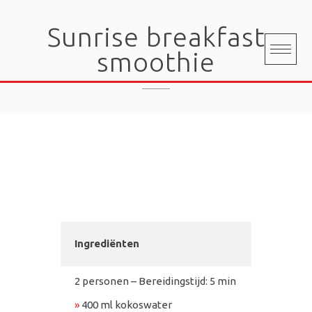
Skip
to
Sunrise breakfast
content
smoothie
Ingrediënten
2 personen – Bereidingstijd: 5 min
»
400 ml kokoswater