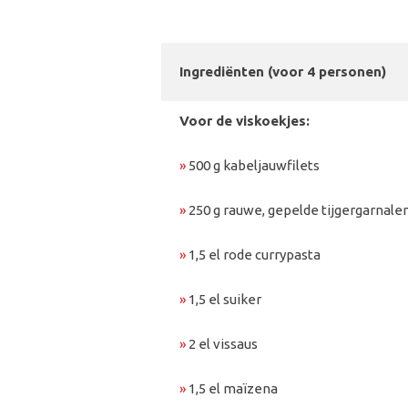
Ingrediënten (voor 4 personen)
Voor de viskoekjes:
»
500 g kabeljauwfilets
»
250 g rauwe, gepelde tijgergarnale
»
1,5 el rode currypasta
»
1,5 el suiker
»
2 el vissaus
»
1,5 el maïzena