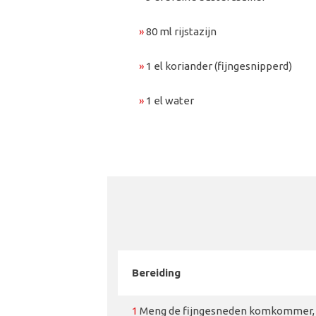
»
80 ml rijstazijn
»
1 el koriander (fijngesnipperd)
»
1 el water
Bereiding
1
Meng de fijngesneden komkommer, rod