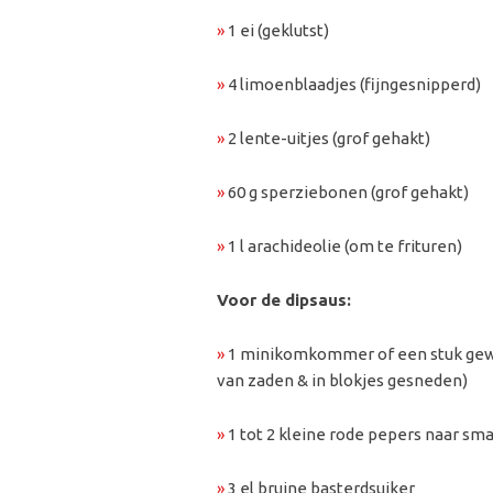
»
1 ei (geklutst)
»
4 limoenblaadjes (fijngesnipperd)
»
2 lente-uitjes (grof gehakt)
»
60 g sperziebonen (grof gehakt)
»
1 l arachideolie (om te frituren)
Voor de dipsaus:
»
1 minikomkommer of een stuk g
van zaden & in blokjes gesneden)
»
1 tot 2 kleine rode pepers naar sm
»
3 el bruine basterdsuiker