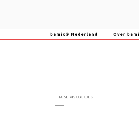
Skip
to
content
bamix® Nederland
Over bam
THAISE VISKOEKJES