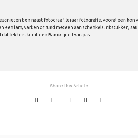
ugnieten ben naast fotograaf, leraar fotografie, vooral een bon v
van een lam, varken of rund meteen aan schenkels, ribstukken, s
al dat lekkers komt een Bamix goed van pas.
Share this Article