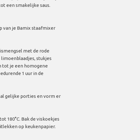
ot een smakelijke saus.
p van je Bamix staafmixer
ismengsel met de rode
i, limoenblaadjes, stukjes
en tot je een homogene
edurende 1 uur in de
l gelijke porties en vorm er
 tot 180°C. Bak de viskoekjes
uitlekken op keukenpapier.