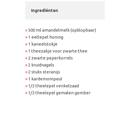
Ingrediënten
»
500 ml amandelmelk (opklopbaar)
»
1 eetlepel honing
»
1 kaneelstokje
»
1 theezakje voor zwarte thee
»
2 zwarte peperkorrels
»
2 kruidnagels
»
2 stuks steranijs
»
1 kardemompeul
»
1/2 theelepel venkelzaad
»
1/2 theelepel gemalen gember