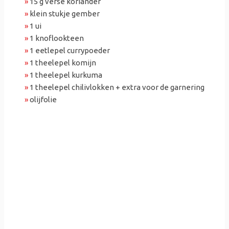
»
15 g verse koriander
»
klein stukje gember
»
1 ui
»
1 knoflookteen
»
1 eetlepel currypoeder
»
1 theelepel komijn
»
1 theelepel kurkuma
»
1 theelepel chilivlokken + extra voor de garnering
»
olijfolie