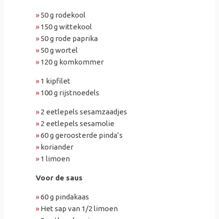
»
50 g rodekool
»
150 g wittekool
»
50 g rode paprika
»
50 g wortel
»
120 g komkommer
»
1 kipfilet
»
100 g rijstnoedels
»
2 eetlepels sesamzaadjes
»
2 eetlepels sesamolie
»
60 g geroosterde pinda’s
»
koriander
»
1 limoen
Voor de saus
»
60 g pindakaas
»
Het sap van 1/2 limoen