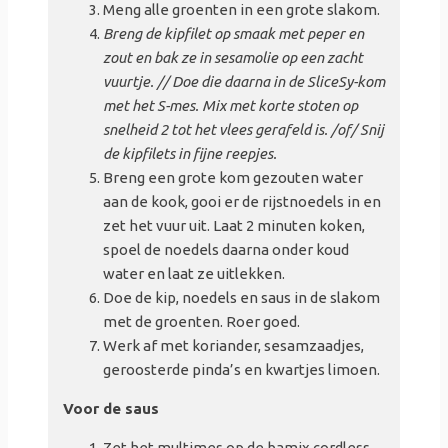
Meng alle groenten in een grote slakom.
Breng de kipfilet op smaak met peper en
zout en bak ze in sesamolie op een zacht
vuurtje. // Doe die daarna in de SliceSy-kom
met het S-mes. Mix met korte stoten op
snelheid 2 tot het vlees gerafeld is. /of/ Snij
de kipfilets in fijne reepjes.
Breng een grote kom gezouten water
aan de kook, gooi er de rijstnoedels in en
zet het vuur uit. Laat 2 minuten koken,
spoel de noedels daarna onder koud
water en laat ze uitlekken.
Doe de kip, noedels en saus in de slakom
met de groenten. Roer goed.
Werk af met koriander, sesamzaadjes,
geroosterde pinda’s en kwartjes limoen.
Voor de saus
Zet het multimes op de bamix cordless.