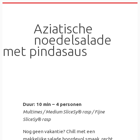
Skip
to
content
Aziatische
noedelsalade
met pindasaus
Duur: 10 min – 4 personen
Multimes / Medium SliceSy® rasp / Fijne
SliceSy® rasp
Nog geen vakantie? Chill met een
makkelijke salade boordevol smaak, recht