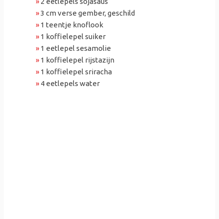
»
2 eetlepels sojasaus
»
3 cm verse gember, geschild
»
1 teentje knoflook
»
1 koffielepel suiker
»
1 eetlepel sesamolie
»
1 koffielepel rijstazijn
»
1 koffielepel sriracha
»
4 eetlepels water