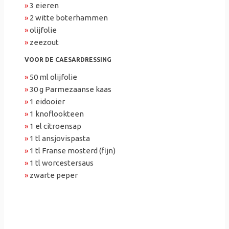
»
3 eieren
»
2 witte boterhammen
»
olijfolie
»
zeezout
VOOR DE CAESARDRESSING
»
50 ml olijfolie
»
30 g Parmezaanse kaas
»
1 eidooier
»
1 knoflookteen
»
1 el citroensap
»
1 tl ansjovispasta
»
1 tl Franse mosterd (fijn)
»
1 tl worcestersaus
»
zwarte peper