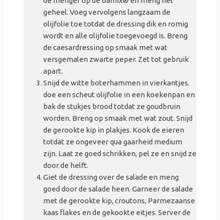
de menger op de bamix
® en meng het
geheel. Voeg vervolgens langzaam de
olijfolie toe totdat de dressing dik en romig
wordt en alle olijfolie toegevoegd is. Breng
de caesardressing op smaak met wat
versgemalen zwarte peper. Zet tot gebruik
apart.
Snijd de witte boterhammen in vierkantjes.
doe een scheut olijfolie in een koekenpan en
bak de stukjes brood totdat ze goudbruin
worden. Breng op smaak met wat zout. Snijd
de gerookte kip in plakjes. Kook de eieren
totdat ze ongeveer qua gaarheid medium
zijn. Laat ze goed schrikken, pel ze en snijd ze
door de helft.
Giet de dressing over de salade en meng
goed door de salade heen. Garneer de salade
met de gerookte kip, croutons, Parmezaanse
kaas flakes en de gekookte eitjes. Server de