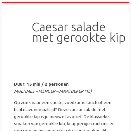
Skip
to
content
Caesar salade
met gerookte kip
Duur: 15 min / 2 personen
MULTIMES – MENGER – MAATBEKER (1L)
Op zoek naar een snelle, voedzame lunch of een
lichte avondmaaltijd? Deze caesar salade met
gerookte kip is je nieuwe favoriet! De klassieke
smaken van gerookte kip, knapperige croutons en
een romige huisgemaakte dressing, maken dit