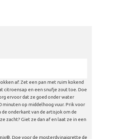
isjokken af. Zet een pan met ruim kokend
t citroensap en een snufje zout toe. Doe
zorg ervoor dat ze goed onder water
30 minuten op middelhoog vuur. Prik voor
 de onderkant van de artisjok om de
ze zacht? Giet ze dan af en laat ze in een
ix®. Doe voor de mosterdvinaigrette de