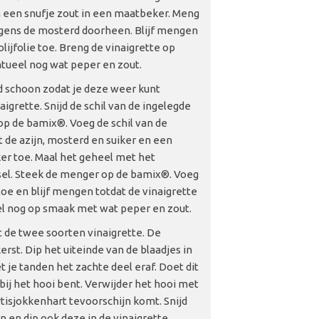
n een snufje zout in een maatbeker. Meng
gens de mosterd doorheen. Blijf mengen
olijfolie toe. Breng de vinaigrette op
tueel nog wat peper en zout.
 schoon zodat je deze weer kunt
igrette. Snijd de schil van de ingelegde
op de bamix®. Voeg de schil van de
 de azijn, mosterd en suiker en een
er toe. Maal het geheel met het
el. Steek de menger op de bamix®. Voeg
 toe en blijf mengen totdat de vinaigrette
l nog op smaak met wat peper en zout.
 de twee soorten vinaigrette. De
erst. Dip het uiteinde van de blaadjes in
 je tanden het zachte deel eraf. Doet dit
e bij het hooi bent. Verwijder het hooi met
tisjokkenhart tevoorschijn komt. Snijd
n en dip ook deze in de vinaigrette.