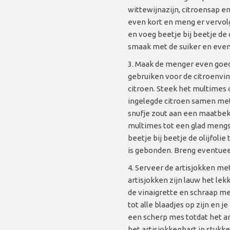
wittewijnazijn, citroensap e
even kort en meng er vervol
en voeg beetje bij beetje de 
smaak met de suiker en even
Maak de menger even goed
gebruiken voor de citroenvina
citroen. Steek het multimes 
ingelegde citroen samen met
snufje zout aan een maatbek
multimes tot een glad mengs
beetje bij beetje de olijfolie
is gebonden. Breng eventuee
Serveer de artisjokken met
artisjokken zijn lauw het lekk
de vinaigrette en schraap met
tot alle blaadjes op zijn en j
een scherp mes totdat het ar
het artisjokkenhart in stukke