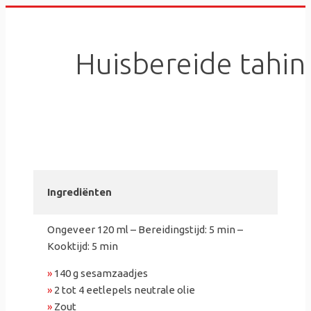
Skip
to
content
Huisbereide tahin
Ingrediënten
Ongeveer 120 ml – Bereidingstijd: 5 min –
Kooktijd: 5 min
»
140 g sesamzaadjes
»
2 tot 4 eetlepels neutrale olie
»
Zout