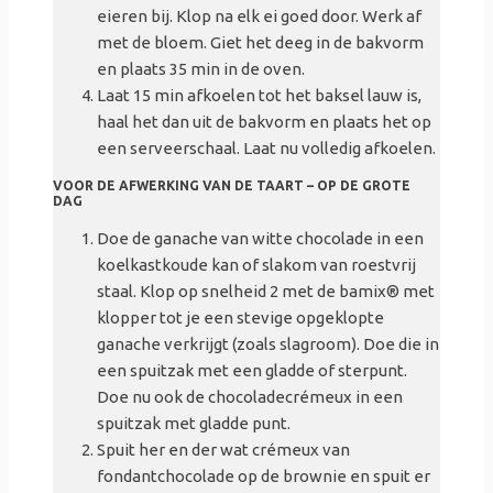
eieren bij. Klop na elk ei goed door. Werk af
met de bloem. Giet het deeg in de bakvorm
en plaats 35 min in de oven.
Laat 15 min afkoelen tot het baksel lauw is,
haal het dan uit de bakvorm en plaats het op
een serveerschaal. Laat nu volledig afkoelen.
VOOR DE AFWERKING VAN DE TAART – OP DE GROTE
DAG
Doe de
ganache
van witte chocolade in een
koelkastkoude kan of slakom van roestvrij
staal. Klop op snelheid 2 met de
bamix
®
met
klopper tot je een stevige opgeklopte
ganache
verkrijgt (zoals slagroom). Doe die in
een spuitzak met een gladde of sterpunt.
Doe nu ook de
chocoladecrémeux
in een
spuitzak met gladde punt.
Spuit her en der wat
crémeux
van
fondantchocolade op de
brownie
en spuit er