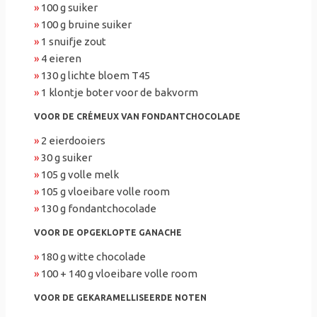
»
100 g suiker
»
100 g bruine suiker
»
1 snuifje zout
»
4 eieren
»
130 g lichte bloem T45
»
1 klontje boter voor de bakvorm
VOOR DE CRÉMEUX VAN FONDANTCHOCOLADE
»
2 eierdooiers
»
30 g suiker
»
105 g volle melk
»
105 g vloeibare volle room
»
130 g fondantchocolade
VOOR DE OPGEKLOPTE GANACHE
»
180 g witte chocolade
»
100 + 140 g vloeibare volle room
VOOR DE GEKARAMELLISEERDE NOTEN