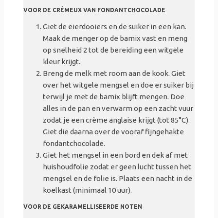
VOOR DE CRÉMEUX VAN FONDANTCHOCOLADE
Giet de eierdooiers en de suiker in een kan.
Maak de menger op de
bamix
vast en meng
op snelheid 2 tot de bereiding een wit
gele
kleur krijgt.
Breng de melk met room aan de kook. Giet
over het
wit
gele mengsel en doe er suiker bij
terwijl je met de
bamix
blijft mengen.
Doe
alles in de pan en verwarm op een zacht vuur
zodat je een crème
anglaise
krijgt (tot 85°C).
Giet die daarna over de vooraf fijngehakte
fondantchocolade.
Giet het mengsel in een bord en dek af met
huishoudfolie zodat er geen lucht tussen het
mengsel en de folie is. Plaats een nacht in de
koelkast (minimaal 10 uur).
VOOR DE GEKARAMELLISEERDE NOTEN