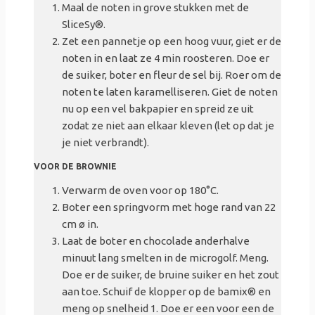
Maal de noten in grove stukken met de
SliceSy
®
.
Zet een pannetje op een hoog vuur, giet er de
noten in en laat ze 4 min roosteren. Doe er
de suiker, boter en fleur de
sel
bij. Roer om de
noten te laten karamelliseren. Giet de noten
nu op een vel bakpapier en spreid ze uit
zodat ze niet aan elkaar kleven (let op dat je
je niet verbrandt).
VOOR DE BROWNIE
Verwarm de oven voor op 180°C.
Boter een springvorm met hoge rand van 22
cm ø in.
Laat de boter en chocolade anderhalve
minuut lang smelten in de microgolf. Meng.
Doe er de suiker, de bruine suiker en het zout
aan toe. Schuif de klopper op de
bamix
®
en
meng op snelheid 1. Doe er een voor een de