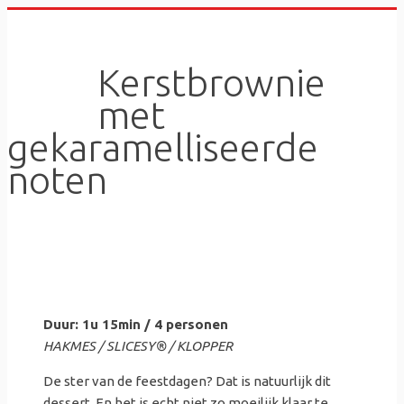
Skip
to
content
Kerstbrownie
met
gekaramelliseerde
noten
Duur: 1u 15min / 4 personen
HAKMES / SLICESY® / KLOPPER
De ster van de feestdagen? Dat is natuurlijk dit
dessert. En het is echt niet zo moeilijk klaar te