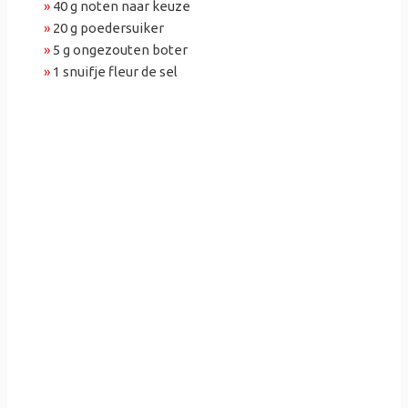
»
40 g noten naar keuze
»
20 g poedersuiker
»
5 g ongezouten boter
»
1 snuifje fleur de sel