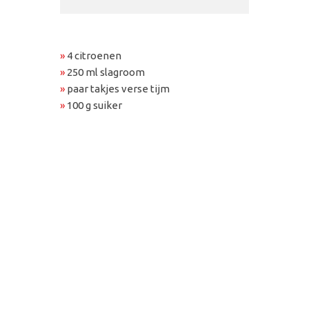
»
4 citroenen
»
250 ml slagroom
»
paar takjes verse tijm
»
100 g suiker