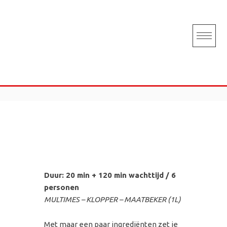
Skip
to
Lemon posset:
content
citroendesserts met
tijm
Duur: 20 min + 120 min wachttijd / 6
personen
MULTIMES – KLOPPER – MAATBEKER (1L)
Met maar een paar ingrediënten zet je