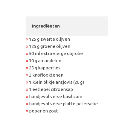
Ingrediënten
»
125 g zwarte olijven
»
125 g groene olijven
»
50 ml extra vierge olijfolie
»
30 g amandelen
»
25 g kappertjes
»
2 knoflooktenen
»
1 klein blikje ansjovis (20 g)
»
1 eetlepel citroensap
»
handjevol verse basilicum
»
handjevol verse platte peterselie
»
peper en zout