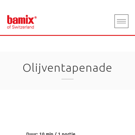
Skip
to
content
Olijventapenade
Duur: 10 min / 1 portie