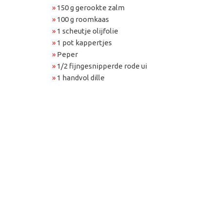
»
150 g gerookte zalm
»
100 g roomkaas
»
1 scheutje olijfolie
»
1 pot kappertjes
»
Peper
»
1/2 fijngesnipperde rode ui
»
1 handvol dille