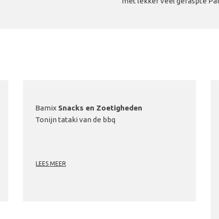
met lekker veel geraspte P
Bamix
Snacks en Zoetigheden
Tonijn tataki van de bbq
LEES MEER