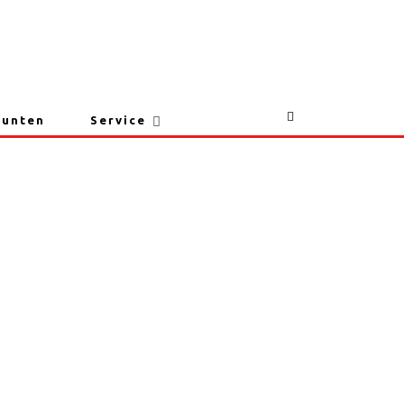
lauwe kaas
punten
Service