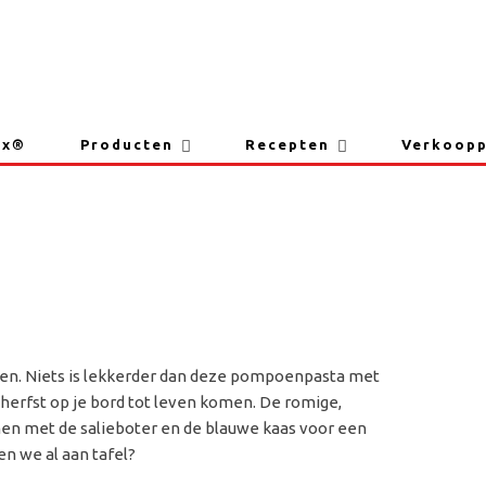
sta met salieboter en b
ix®
Producten
Recepten
Verkoop
poen. Niets is lekkerder dan deze pompoenpasta met
e herfst op je bord tot leven komen. De romige,
n met de salieboter en de blauwe kaas voor een
 we al aan tafel?