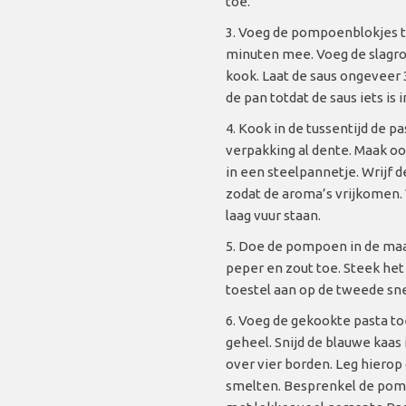
toe.
Voeg de pompoenblokjes to
minuten mee. Voeg de slagro
kook. Laat de saus ongeveer
de pan totdat de saus iets is
Kook in de tussentijd de p
verpakking al dente. Maak oo
in een steelpannetje. Wrijf d
zodat de aroma’s vrijkomen. V
laag vuur staan.
Doe de pompoen in de maa
peper en zout toe. Steek he
toestel aan op de tweede sne
Voeg de gekookte pasta t
geheel. Snijd de blauwe kaas
over vier borden. Leg hierop
smelten. Besprenkel de pom